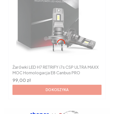
Żarówki LED H7 RETRIFY i7s CSP ULTRA MAXX
MOC Homologacja E8 Canbus PRO
Cena brutto
99,00 zł
DO KOSZYKA