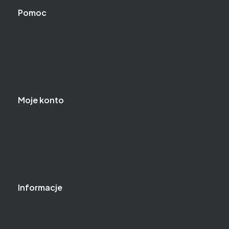
Pomoc
Jak kupować?
Częste pytania
Polityka prywatności
Regulamin sklepu
Moje konto
Logowanie
Moje zamówienia
Przechowalnia
Ustawienia konta
Informacje
O nas
Kontakt