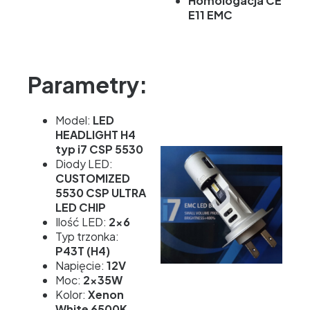
Homologacja CE
E11 EMC
Parametry:
Model:
LED
HEADLIGHT H4
typ i7 CSP 5530
Diody LED:
CUSTOMIZED
5530 CSP ULTRA
LED CHIP
Ilość LED:
2x6
Typ trzonka:
P43T (H4)
Napięcie:
12V
Moc:
2x35W
Kolor:
Xenon
White 6500K