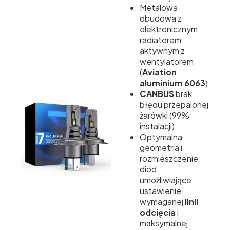
Metalowa
obudowa z
elektronicznym
radiatorem
aktywnym z
wentylatorem
(
Aviation
aluminium 6063
)
CANBUS
brak
błędu przepalonej
żarówki (99%
instalacji)
Optymalna
geometria i
rozmieszczenie
diod
umożliwiające
ustawienie
wymaganej
linii
odcięcia
i
maksymalnej