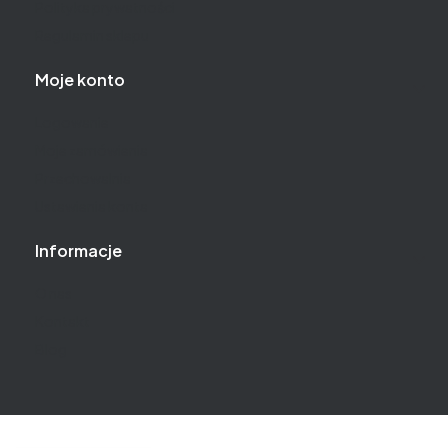
Polityka prywatności
Regulamin sklepu
Moje konto
Logowanie
Moje zamówienia
Przechowalnia
Ustawienia konta
Informacje
O nas
Kontakt
Blog