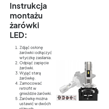
Instrukcja
montażu
żarówki
LED:
Zdjąć osłonę
żarówki i odłączyć
wtyczkę zasilania.
Odpiąć zapięcie
żarówki.
Wyjąć starą
żarówkę.
Zamocować
retrofit w
gnieździe żarówki.
Żarówkę można
ustawić w dwóch
różnych