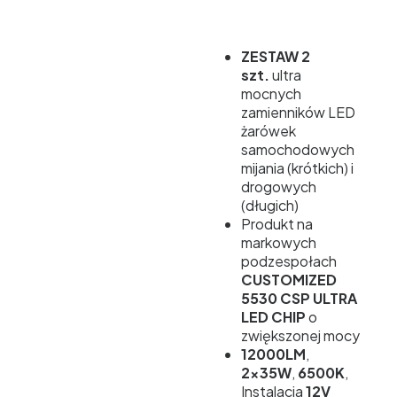
ZESTAW 2
szt.
ultra
mocnych
zamienników LED
żarówek
samochodowych
mijania (krótkich) i
drogowych
(długich)
Produkt na
markowych
podzespołach
CUSTOMIZED
5530 CSP ULTRA
LED CHIP
o
zwiększonej mocy
12000LM
,
2x35W
,
6500K
,
Instalacja
12V