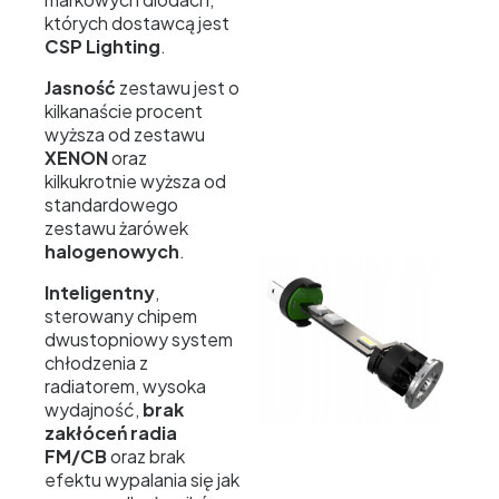
których dostawcą jest
CSP Lighting
.
Jasność
zestawu jest o
kilkanaście procent
wyższa od zestawu
XENON
oraz
kilkukrotnie wyższa od
standardowego
zestawu żarówek
halogenowych
.
Inteligentny
,
sterowany chipem
dwustopniowy system
chłodzenia z
radiatorem, wysoka
wydajność,
brak
zakłóceń radia
FM/CB
oraz brak
efektu wypalania się jak