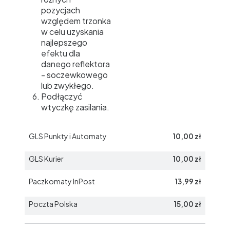
pozycjach
względem trzonka
w celu uzyskania
najlepszego
efektu dla
danego reflektora
- soczewkowego
lub zwykłego.
Podłączyć
wtyczkę zasilania.
GLS Punkty i Automaty
10,00 zł
GLS Kurier
10,00 zł
Paczkomaty InPost
13,99 zł
Poczta Polska
15,00 zł