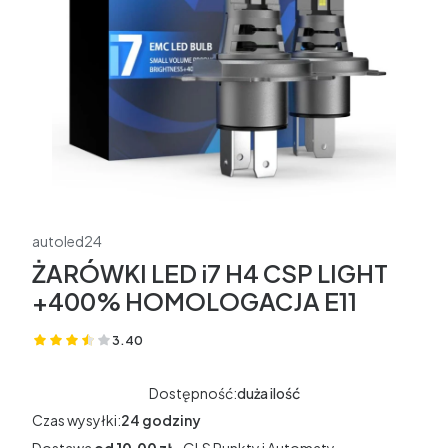
autoled24
ŻARÓWKI LED i7 H4 CSP LIGHT
+400% HOMOLOGACJA E11
3.40
(Oceny: 154 Recenzje: 0)
Dostępność:
duża ilość
Czas wysyłki:
24 godziny