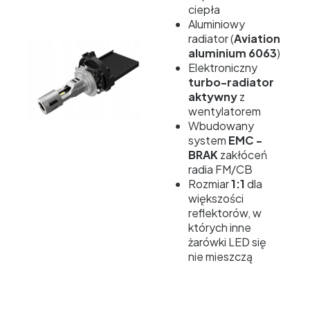
ciepła
Aluminiowy
radiator (
Aviation
aluminium 6063
)
Elektroniczny
turbo-radiator
aktywny
z
wentylatorem
Wbudowany
system
EMC -
BRAK
zakłóceń
radia FM/CB
Rozmiar
1:1
dla
większości
reflektorów, w
których inne
żarówki LED się
nie mieszczą