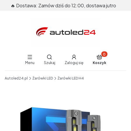
🔥 Dostawa: Zamów dziś do 12:00, dostawa jutro
Produkty w koszy
Otwórz wyszukiwarkę
Menu
Szukaj
Zaloguj się
Koszyk
End of main navigation
Autoled24.pl
Żarówki LED
Żarówki LED H4
Etykiety