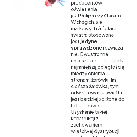
producentów
oświetlenia
jak
Philips
czy
Osram
.
W drogich, ale
markowych źródłach
światła stosowane
jest
jedyne
sprawdzone
rozwiąza
nie. Dwustronne
umieszczenie diod z jak
najmniejszą odległością
miedzy obiema
stronami żarówki. Im
cieńsza żarówka, tym
odwzorowanie światła
jest bardziej zbliżone do
halogenowego.
Uzyskanie takiej
konstrukcji z
zachowaniem
właściwej dystrybucji