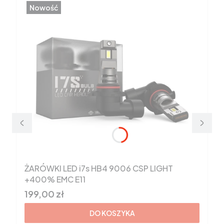
Nowość
ŻARÓWKI LED i7s HB4 9006 CSP LIGHT
+400% EMC E11
Cena brutto
199,00 zł
DO KOSZYKA