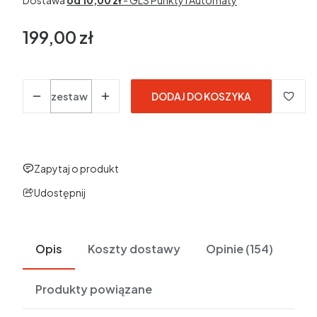
Dostawa
od 10,00 zł
- GLS Punkty i Automaty
199,00 zł
Cena
Ilość
zestaw
DODAJ DO KOSZYKA
Zapytaj o produkt
Udostępnij
Opis
Koszty dostawy
Opinie (154)
Produkty powiązane