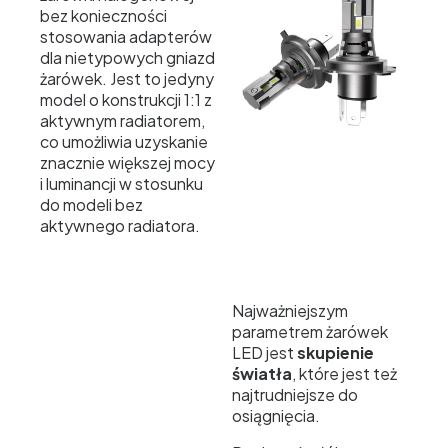
bez konieczności
stosowania adapterów
dla nietypowych gniazd
żarówek. Jest to jedyny
model o konstrukcji 1:1 z
aktywnym radiatorem,
co umożliwia uzyskanie
znacznie większej mocy
i luminancji w stosunku
do modeli bez
aktywnego radiatora.
Najważniejszym
parametrem żarówek
LED jest
skupienie
światła
, które jest też
najtrudniejsze do
osiągnięcia.