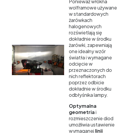
Ponieważ włókna
wolframowe używane
w standardowych
żarówkach
halogenowych
rozświetlają się
dokładnie w środku
żarówki, zapewniają
one idealny wzór
światła i wymagane
odcięcie w
przeznaczonych do
nich reflektorach
poprzez odbicie
dokładnie w środku
odbłyśnika lampy.
Optymalna
geometria
i
rozmieszczenie diod
umożliwia ustawienie
wymaganej
linii