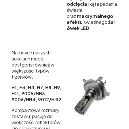
odcięcia
i kąta padania
światła
oraz
maksymalnego
efektu
świetlnego
żar
ówek LED
.
Na innych naszych
aukcjach model
dostępny również w
większości typów
trzonków:
H1, H3, H4, H7, H8, H9,
H11, 9005/HB3,
9006/HB4, 9012/HIR2
Kompaktowe rozmiary
zestawu, pasuje do
większości reflektorów.
Do podłączenia w