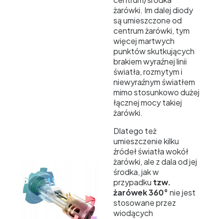
żarówki. Im dalej diody
są umieszczone od
centrum żarówki, tym
więcej martwych
punktów skutkujących
brakiem wyraźnej linii
światła, rozmytym i
niewyraźnym światłem
mimo stosunkowo dużej
łącznej mocy takiej
żarówki.
Dlatego też
umieszczenie kilku
źródeł światła wokół
żarówki, ale z dala od jej
środka, jak w
przypadku
tzw.
żarówek 360°
nie jest
stosowane przez
wiodących