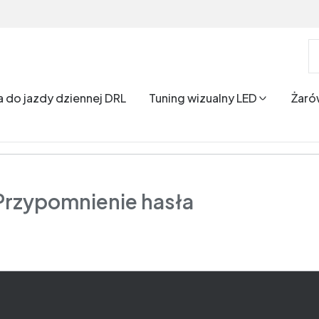
a do jazdy dziennej DRL
Tuning wizualny LED
Żaró
Przypomnienie hasła