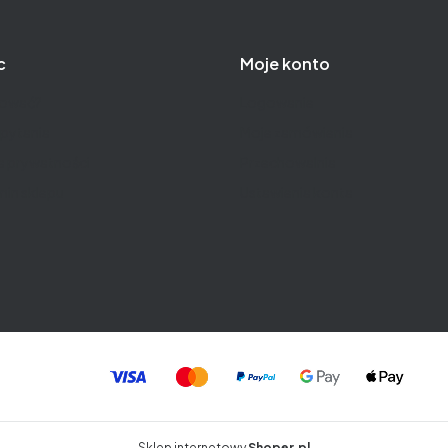
c
Moje konto
pować?
Logowanie
pytania
Moje zamówienia
a prywatności
Przechowalnia
in sklepu
Ustawienia konta
Sklep internetowy
Shoper.pl