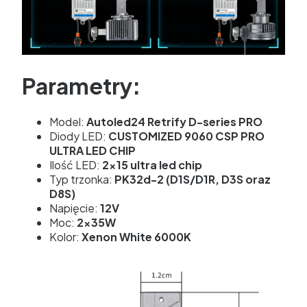
Parametry:
Model:
Autoled24 Retrify D-series PRO
Diody LED:
CUSTOMIZED 9060 CSP PRO
ULTRA LED CHIP
Ilość LED:
2x15 ultra led chip
Typ trzonka:
PK32d-2 (D1S/D1R, D3S oraz
D8S)
Napięcie:
12V
Moc:
2x35W
Kolor:
Xenon White 6000K