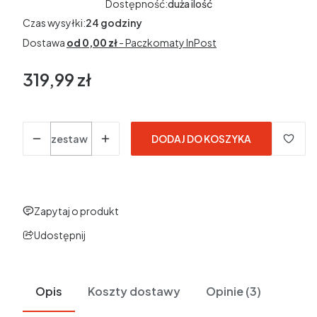
Dostępność:
duża ilość
Czas wysyłki:
24 godziny
Dostawa
od 0,00 zł
- Paczkomaty InPost
319,99 zł
Cena
Ilość
zestaw
DODAJ DO KOSZYKA
Zapytaj o produkt
Udostępnij
Opis
Koszty dostawy
Opinie (3)