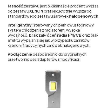
Jasność
zestawu jest o kilkanaście procent wyższa
od zestawu
XENON
oraz kilkukrotnie wyższa od
standardowego zestawu żarówek
halogenowych
.
Inteligentny
, sterowany chipem dwustopniowy
system chłodzenia z radiatorem, wysoka
wydajność,
brak zakłóceń radia FM/CB
oraz brak
efektu wypalania się jak w przypadku żarników
ksenon i tradycyjnych żarówek halogenowych.
Podłączenie
bezpośrednio do oryginalnych
przetwornic bez adapterów i modyfikacji.