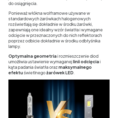
do osiągnięcia.
Ponieważ włókna wolframowe używane w
standardowych żarówkach halogenowych
rozświetlają się dokładnie w środku żarówki,
zapewniają one idealny wzór światła i wymagane
odcięcie w przeznaczonych do nich reflektorach
poprzez odbicie dokładnie w środku odbłyśnika
lampy.
Optymalna geometria
i rozmieszczenie diod
umożliwia ustawienie wymaganej
linii odcięcia
i
kąta padania światła oraz
maksymalnego
efektu
świetlnego
żarówek LED
.