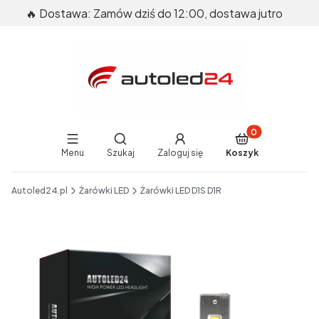
🔥 Dostawa: Zamów dziś do 12:00, dostawa jutro
Produkty w koszy
Otwórz wyszukiwarkę
Menu
Szukaj
Zaloguj się
Koszyk
End of main navigation
Autoled24.pl
Żarówki LED
Żarówki LED D1S D1R
Etykiety