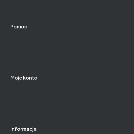
Koszty dostawy
Formy płatności
Pomoc
Jak kupować?
Częste pytania
Polityka prywatności
Regulamin sklepu
Moje konto
Logowanie
Moje zamówienia
Przechowalnia
Ustawienia konta
Informacje