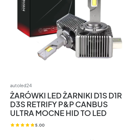
autoled24
ŻARÓWKI LED ŻARNIKI D1S D1R
D3S RETRIFY P&P CANBUS
ULTRA MOCNE HID TO LED
5.00
(Oceny: 3 Recenzje: 0)