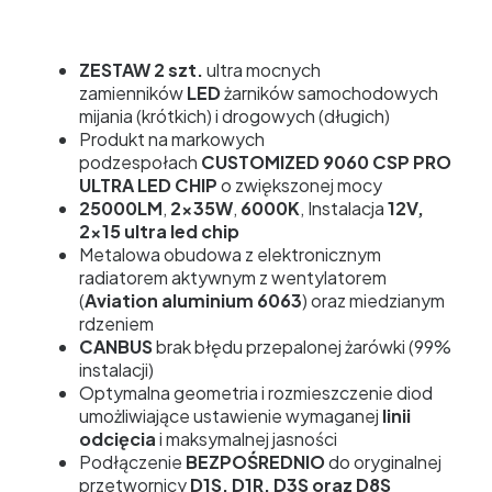
ZESTAW 2 szt.
ultra mocnych
zamienników
LED
żarników samochodowych
mijania (krótkich) i drogowych (długich)
Produkt na markowych
podzespołach
CUSTOMIZED 9060 CSP PRO
ULTRA LED CHIP
o zwiększonej mocy
25000LM
,
2x35W
,
6000K
, Instalacja
12V,
2x15 ultra led chip
Metalowa obudowa z elektronicznym
radiatorem aktywnym z wentylatorem
(
Aviation aluminium 6063
) oraz miedzianym
rdzeniem
CANBUS
brak błędu przepalonej żarówki (99%
instalacji)
Optymalna geometria i rozmieszczenie diod
umożliwiające ustawienie wymaganej
linii
odcięcia
i maksymalnej jasności
Podłączenie
BEZPOŚREDNIO
do oryginalnej
przetwornicy
D1S, D1R, D3S oraz D8S