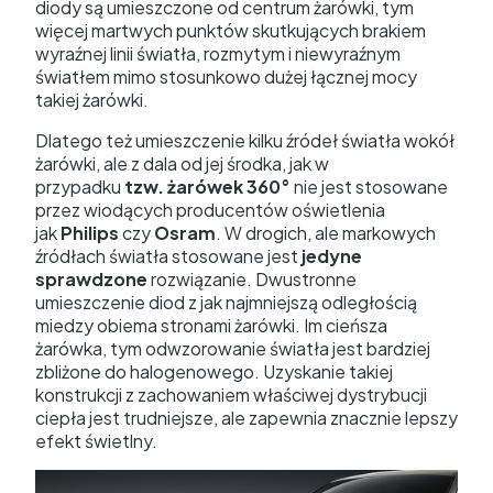
diody są umieszczone od centrum żarówki, tym
więcej martwych punktów skutkujących brakiem
wyraźnej linii światła, rozmytym i niewyraźnym
światłem mimo stosunkowo dużej łącznej mocy
takiej żarówki.
Dlatego też umieszczenie kilku źródeł światła wokół
żarówki, ale z dala od jej środka, jak w
przypadku
tzw. żarówek 360°
nie jest stosowane
przez wiodących producentów oświetlenia
jak
Philips
czy
Osram
. W drogich, ale markowych
źródłach światła stosowane jest
jedyne
sprawdzone
rozwiązanie. Dwustronne
umieszczenie diod z jak najmniejszą odległością
miedzy obiema stronami żarówki. Im cieńsza
żarówka, tym odwzorowanie światła jest bardziej
zbliżone do halogenowego. Uzyskanie takiej
konstrukcji z zachowaniem właściwej dystrybucji
ciepła jest trudniejsze, ale zapewnia znacznie lepszy
efekt świetlny.