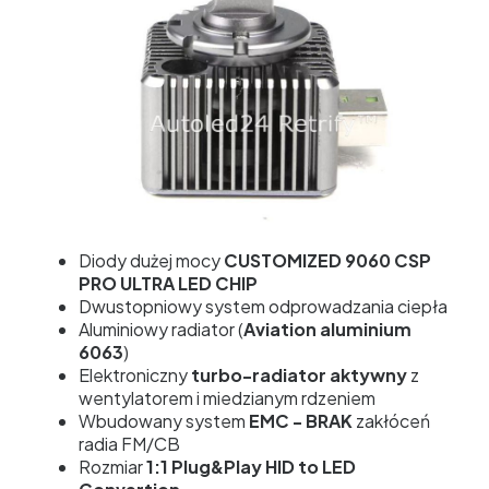
Diody dużej mocy
CUSTOMIZED 9060 CSP
PRO ULTRA LED CHIP
Dwustopniowy system odprowadzania ciepła
Aluminiowy radiator (
Aviation aluminium
6063
)
Elektroniczny
turbo-radiator aktywny
z
wentylatorem i miedzianym rdzeniem
Wbudowany system
EMC - BRAK
zakłóceń
radia FM/CB
Rozmiar
1:1
Plug&Play HID to LED