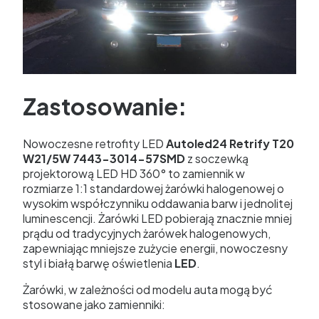
Zastosowanie:
Nowoczesne retrofity LED
Autoled24 Retrify T20
W21/5W 7443-3014-57SMD
z soczewką
projektorową LED
HD 360° to zamiennik w
rozmiarze 1:1 standardowej żarówki halogenowej o
wysokim współczynniku oddawania barw i jednolitej
luminescencji. Żarówki LED pobierają znacznie mniej
prądu od tradycyjnych żarówek halogenowych,
zapewniając mniejsze zużycie energii, nowoczesny
styl i białą barwę oświetlenia
LED
.
Żarówki, w zależności od modelu auta mogą być
stosowane jako zamienniki: