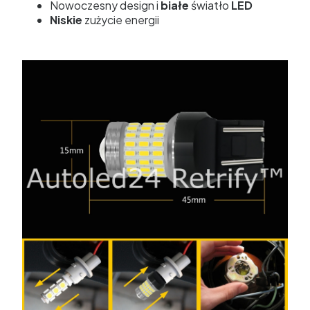
Nowoczesny design i
białe
światło
LED
Niskie
zużycie energii