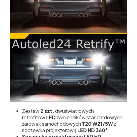
Zestaw
2 szt.
dwuświatłowych
retrofitów
LED
zamienników standardowych
żarówek samochodowych
T20 W21/5W
z
soczewką projektorową
LED HD 360°
Soczewka projektorowa LED HD