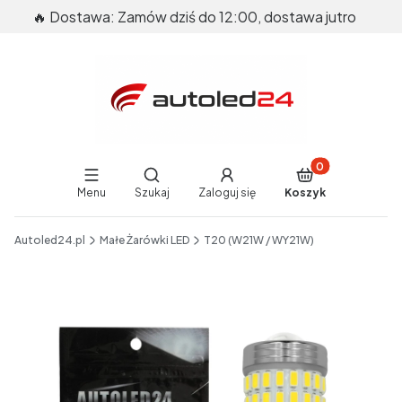
🔥 Dostawa: Zamów dziś do 12:00, dostawa jutro
Produkty w koszy
Otwórz wyszukiwarkę
Menu
Szukaj
Zaloguj się
Koszyk
End of main navigation
Autoled24.pl
Małe Żarówki LED
T20 (W21W / WY21W)
Etykiety