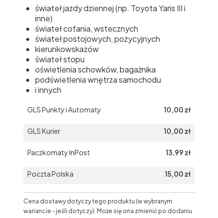
świateł jazdy dziennej (np. Toyota Yaris III i
inne)
świateł cofania, wstecznych
świateł postojowych, pozycyjnych
kierunkowskazów
świateł stopu
oświetlenia schowków, bagażnika
podświetlenia wnętrza samochodu
i innych
GLS Punkty i Automaty
10,00 zł
GLS Kurier
10,00 zł
Paczkomaty InPost
13,99 zł
Poczta Polska
15,00 zł
Cena dostawy dotyczy tego produktu (w wybranym
wariancie - jeśli dotyczy). Może się ona zmienić po dodaniu