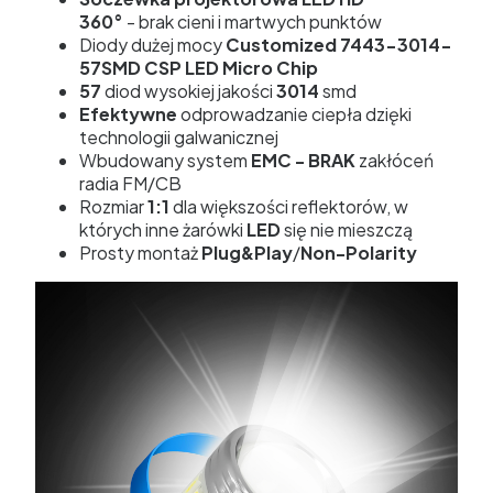
360°
- brak cieni i martwych punktów
Diody dużej mocy
Customized 7443-3014-
57SMD CSP
LED Micro Chip
57
diod wysokiej jakości
3014
smd
Efektywne
odprowadzanie ciepła dzięki
technologii galwanicznej
Wbudowany system
EMC - BRAK
zakłóceń
radia FM/CB
Rozmiar
1:1
dla większości reflektorów, w
których inne żarówki
LED
się nie mieszczą
Prosty montaż
Plug&Play
/
Non-Polarity