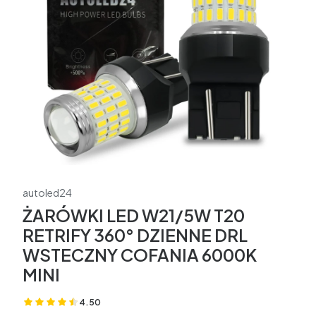
autoled24
ŻARÓWKI LED W21/5W T20
RETRIFY 360° DZIENNE DRL
WSTECZNY COFANIA 6000K
MINI
4.50
(Oceny: 8 Recenzje: 0)