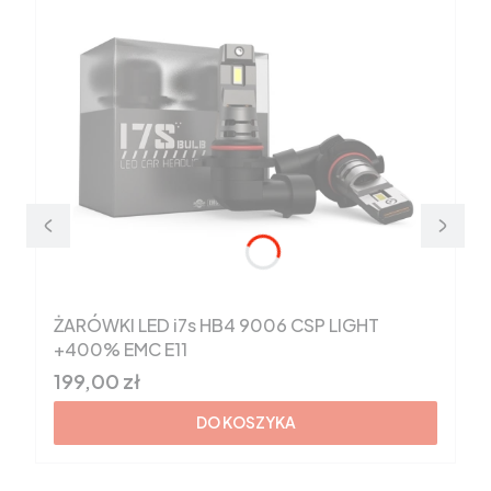
ŻARÓWKI LED i7s HB4 9006 CSP LIGHT
+400% EMC E11
Cena brutto
199,00 zł
DO KOSZYKA