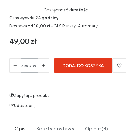
Dostępność:
duża ilość
Czas wysyłki:
24 godziny
Dostawa
od 10,00 zł
- GLS Punkty i Automaty
49,00 zł
Cena
Ilość
zestaw
DODAJ DO KOSZYKA
Zapytaj o produkt
Udostępnij
Opis
Koszty dostawy
Opinie (8)