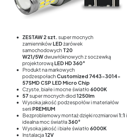
ZESTAW 2 szt.
super mocnych
zamienników
LED
żarówek
samochodowych
T20
W21/5W
dwuwłóknowych z
soczewką
projektorową
LED HD 360°
Produkt na markowych
podzespołach
Customized 7443-3014-
57SMD CSP
LED Micro Chip
Czyste, białe i mocne światło
6000K
57
super mocnych diod
1250lm
Wysoka jakość podzespołów i materiałów
serii
PREMIUM
Bezproblemowy montaż dzięki rozmiarowi
1:1
i
idealna moc światła
360°
Wysoka jakość i białe światło
6000K
Instalacja
12V