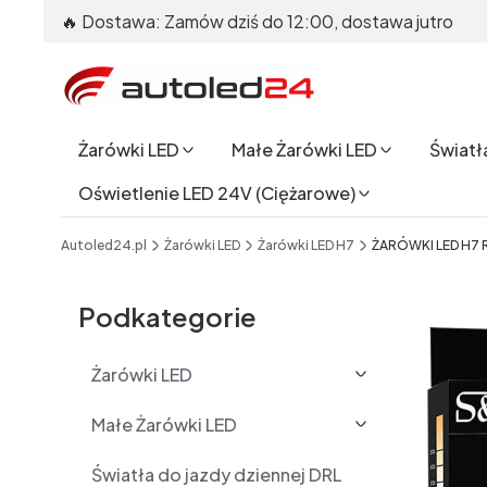
🔥 Dostawa: Zamów dziś do 12:00, dostawa jutro
Żarówki LED
Małe Żarówki LED
Światł
Oświetlenie LED 24V (Ciężarowe)
End of main navigation
Autoled24.pl
Żarówki LED
Żarówki LED H7
ŻARÓWKI LED H7 
Etykiety
Podkategorie
Żarówki LED
Małe Żarówki LED
Światła do jazdy dziennej DRL