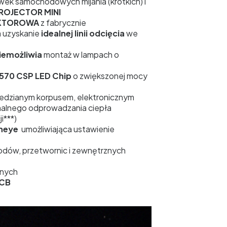
wek samochodowych mijania (krótkich) i
PROJECTOR MINI
KTOROWA
z fabrycznie
a uzyskanie
idealnej linii odcięcia
we
iemożliwia
montaż w lampach o
570 CSP LED Chip
o zwiększonej mocy
miedzianym korpusem, elektronicznym
malnego odprowadzania ciepła
i***)
sheye
umożliwiająca ustawienie
dów, przetwornic i zewnętrznych
jnych
CB