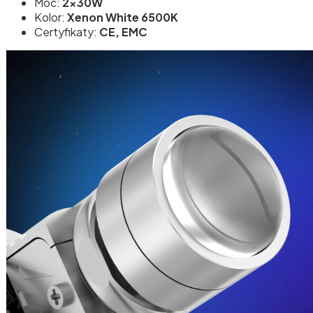
Moc:
2x30W
Kolor:
Xenon White 6500K
Certyfikaty:
CE, EMC