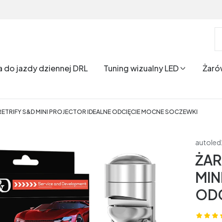
a do jazdy dziennej DRL
Tuning wizualny LED
Żaró
RETRIFY S&D MINI PROJECTOR IDEALNE ODCIĘCIE MOCNE SOCZEWKI
autole
ŻAR
MIN
ODC