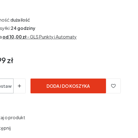
ność:
duża ilość
syłki:
24 godziny
a
od 10,00 zł
- GLS Punkty i Automaty
9 zł
estaw
DODAJ DO KOSZYKA
aj o produkt
ępnij