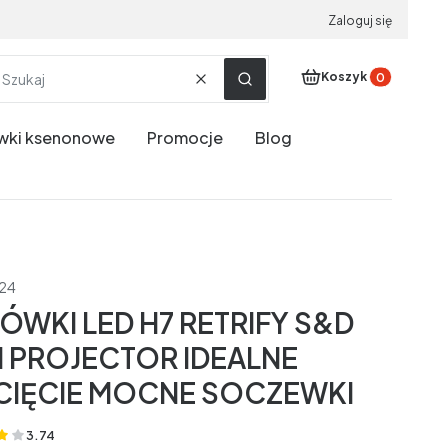
Zaloguj się
Produkty w koszyku
Koszyk
Wyczyść
Szukaj
wki ksenonowe
Promocje
Blog
d24
ÓWKI LED H7 RETRIFY S&D
I PROJECTOR IDEALNE
IĘCIE MOCNE SOCZEWKI
3.74
(Oceny: 19 Recenzje: 0)