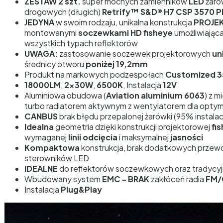
ZESTAW 2 szt.
super mocnych zamienników
LED
żaró
drogowych (długich)
Retrify™ S&D® H7 CSP 3570 
JEDYNA
w swoim rodzaju, unikalna konstrukcja
PROJE
montowanymi
soczewkami HD
fisheye
umożliwiając
wszystkich typach reflektorów
UWAGA:
zastosowanie soczewek projektorowych
un
średnicy otworu
poniżej 19,2mm
Produkt na markowych podzespołach
Customized 3
18000LM
,
2x30W
,
6500K
, Instalacja
12V
Aluminiowa obudowa (
Aviation aluminium 6063
) z 
turbo radiatorem aktywnym z wentylatorem dla opty
CANBUS
brak błędu przepalonej żarówki (95% instalacj
Idealna
geometria dzięki konstrukcji projektorowej
fi
wymaganej
linii odcięcia
i maksymalnej
jasności
Kompaktowa
konstrukcja, brak dodatkowych przewo
sterowników LED
IDEALNE
do reflektorów soczewkowych oraz tradycy
Wbudowany system
EMC - BRAK
zakłóceń radia
FM/
Instalacja
Plug&Play