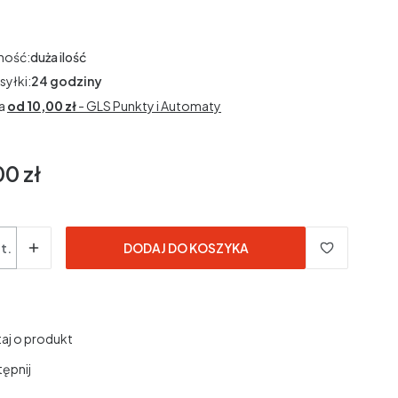
ność:
duża ilość
syłki:
24 godziny
a
od 10,00 zł
- GLS Punkty i Automaty
00 zł
t.
DODAJ DO KOSZYKA
aj o produkt
ępnij