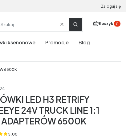
Zaloguj się
Produkty w koszyku
Koszyk
Wyczyść
Szukaj
wki ksenonowe
Promocje
Blog
RÓW 6500K
d24
ÓWKI LED H3 RETRIFY
EEYE 24V TRUCK LINE 1:1
 ADAPTERÓW 6500K
5.00
(Oceny: 5 Recenzje: 0)