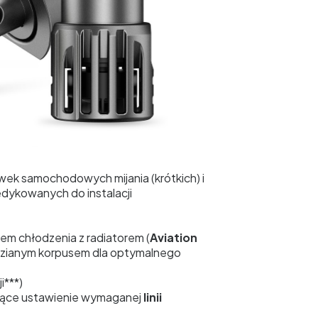
wek samochodowych mijania (krótkich) i
dykowanych do instalacji
em chłodzenia z radiatorem (
Aviation
dzianym korpusem dla optymalnego
i***)
ające ustawienie wymaganej
linii