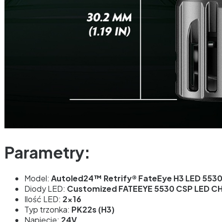
Parametry:
Model:
Autoled24™ Retrify® FateEye H3 LED 5530
Diody LED:
Customized FATEEYE 5530 CSP LED CH
Ilość LED:
2x16
Typ trzonka:
PK22s (H3)
Napięcie:
24V