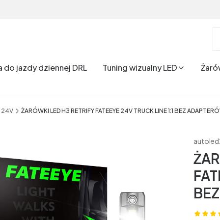
a do jazdy dziennej DRL
Tuning wizualny LED
Żaró
3 24V
ŻARÓWKI LED H3 RETRIFY FATEEYE 24V TRUCK LINE 1:1 BEZ ADAPTE
autole
ŻAR
FAT
BEZ