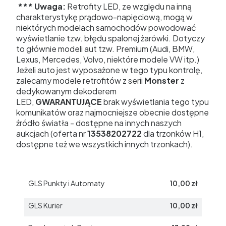
*** Uwaga:
Retrofity LED, ze względu na inną
charakterystykę prądowo-napięciową, mogą w
niektórych modelach samochodów powodować
wyświetlanie tzw. błędu spalonej żarówki. Dotyczy
to głównie modeli aut tzw. Premium (Audi, BMW,
Lexus, Mercedes, Volvo, niektóre modele VW itp.)
Jeżeli auto jest wyposażone w tego typu kontrolę,
zalecamy modele retrofitów z serii
Monster
z
dedykowanym dekoderem
LED,
GWARANTUJĄCE
brak wyświetlania tego typu
komunikatów oraz najmocniejsze obecnie dostępne
źródło światła - dostępne na innych naszych
aukcjach (oferta nr
13538202722
dla trzonków H1,
dostępne też we wszystkich innych trzonkach).
GLS Punkty i Automaty
10,00 zł
GLS Kurier
10,00 zł