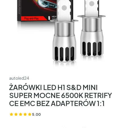
autoled24
ŻARÓWKI LED H1 S&D MINI
SUPER MOCNE 6500K RETRIFY
CE EMC BEZ ADAPTERÓW 1:1
5.00
(Oceny: 2 Recenzje: 0)