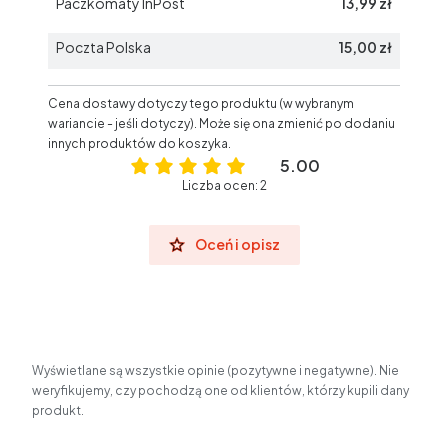
Paczkomaty InPost
13,99 zł
Poczta Polska
15,00 zł
Cena dostawy dotyczy tego produktu (w wybranym
wariancie - jeśli dotyczy). Może się ona zmienić po dodaniu
innych produktów do koszyka.
5.00
Liczba ocen: 2
Oceń i opisz
Wyświetlane są wszystkie opinie (pozytywne i negatywne). Nie
weryfikujemy, czy pochodzą one od klientów, którzy kupili dany
produkt.