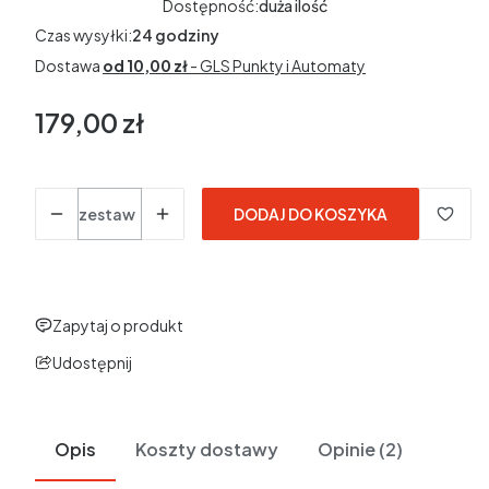
Dostępność:
duża ilość
Czas wysyłki:
24 godziny
Dostawa
od 10,00 zł
- GLS Punkty i Automaty
179,00 zł
Cena
Ilość
zestaw
DODAJ DO KOSZYKA
Zapytaj o produkt
Udostępnij
Opis
Koszty dostawy
Opinie (2)