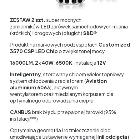
ZESTAW 2 szt.
super mocnych
zamienników
LED
żarówek samochodowych mijania
(krótkich) i drogowych (długich)
S&D®
Produkt na markowych podzespołach
Customized
3570 CSP LED Chip
o zwiększonej mocy
16000LM
,
2x40W
,
6500K
, Instalacja
12V
Inteligentny
, sterowany chipem wielostopniowy
system chłodzenia z radiatorem (
Aviation
aluminium 6063
), aktywnym
wentylatorem oraz miedzianym korpusem dla
optymalnego odprowadzania ciepła
CANBUS
brak błędu przepalonej żarówki (95%
instalacji***)
Optymalna geometria i rozmieszczenie diod
umożliwiające ustawienie wymaganej
linii odcięcia
i