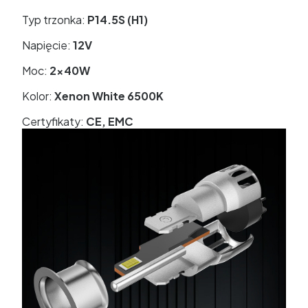
Typ trzonka:
P14.5S (H1)
Napięcie:
12V
Moc:
2x40W
Kolor:
Xenon White 6500K
Certyfikaty:
CE, EMC