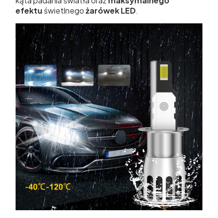
kąta padania światła oraz
maksymalnego
efektu
świetlnego
żarówek LED
.