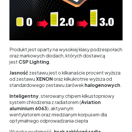
Produkt jest oparty na wysokiej klasy podzespołach
oraz markowych diodach, których dostawcą
jest
CSP Lighting
.
Jasność
zestawu jest o kilkanaście procent wyższa
od zestawu
XENON
oraz kilkukrotnie wyższa od
standardowego zestawu żarówek
halogenowych
.
Inteligentny
, sterowany chipem kilkustopniowy
system chłodzenia z radiatorem (
Aviation
aluminium 6063
), aktywnym
wentylatorem oraz miedzianym korpusem dla
optymalnego odprowadzania ciepła
Wysoka wydajność,
brak zakłóceń radia