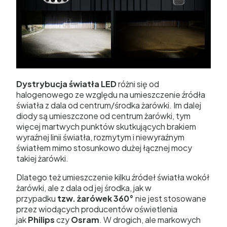
Dystrybucja światła LED
różni się od
halogenowego ze względu na umieszczenie źródła
światła z dala od centrum/środka żarówki. Im dalej
diody są umieszczone od centrum żarówki, tym
więcej martwych punktów skutkujących brakiem
wyraźnej linii światła, rozmytym i niewyraźnym
światłem mimo stosunkowo dużej łącznej mocy
takiej żarówki.
Dlatego też umieszczenie kilku źródeł światła wokół
żarówki, ale z dala od jej środka, jak w
przypadku
tzw. żarówek 360°
nie jest stosowane
przez wiodących producentów oświetlenia
jak
Philips
czy
Osram
. W drogich, ale markowych