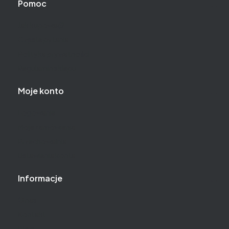
Pomoc
Jak kupować?
Częste pytania
Polityka prywatności
Regulamin sklepu
Moje konto
Logowanie
Moje zamówienia
Przechowalnia
Ustawienia konta
Informacje
O nas
Kontakt
Blog