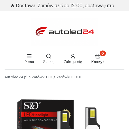
🔥 Dostawa: Zamów dziś do 12:00, dostawa jutro
Produkty w koszy
Otwórz wyszukiwarkę
Menu
Szukaj
Zaloguj się
Koszyk
End of main navigation
Autoled24.pl
Żarówki LED
Żarówki LED H1
Etykiety