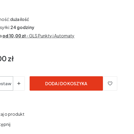
ność:
duża ilość
syłki:
24 godziny
a
od 10,00 zł
- GLS Punkty i Automaty
00 zł
estaw
DODAJ DO KOSZYKA
aj o produkt
ępnij