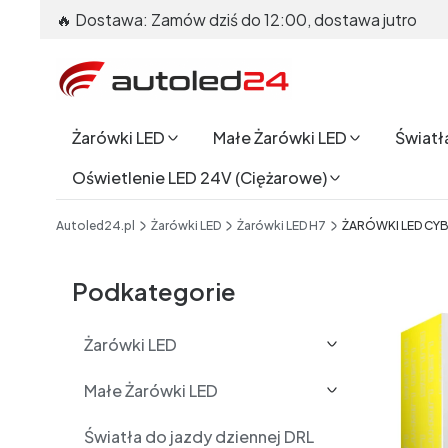
🔥 Dostawa: Zamów dziś do 12:00, dostawa jutro
Żarówki LED
Małe Żarówki LED
Światł
Oświetlenie LED 24V (Ciężarowe)
End of main navigation
Autoled24.pl
Żarówki LED
Żarówki LED H7
ŻARÓWKI LED CYB
Etykiety
Podkategorie
Żarówki LED
Małe Żarówki LED
Światła do jazdy dziennej DRL