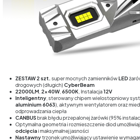
ZESTAW 2 szt.
super mocnych zamienników
LED
żaró
drogowych (długich)
CyberBeam
22000LM
,
2x40W
,
6500K
, Instalacja
12V
Inteligentny
, sterowany chipem wielostopniowy syst
aluminium 6063
), aktywnym wentylatorem oraz mie
odprowadzania ciepła
CANBUS
brak błędu przepalonej żarówki (95% instalacj
Optymalna geometria i rozmieszczenie diod umożliwi
odcięcia
i maksymalnej jasności
Nastawny
trzonek umożliwiający ustawienie wymaga