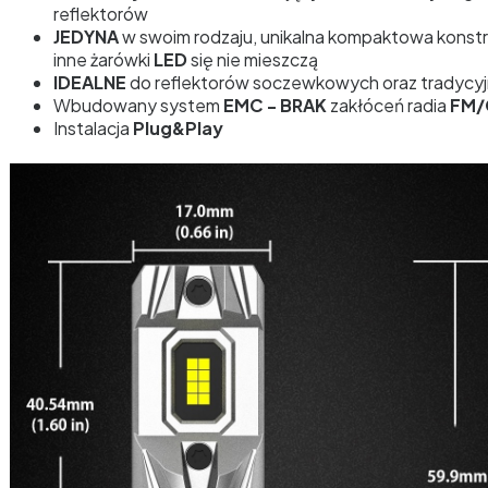
reflektorów
JEDYNA
w swoim rodzaju, unikalna kompaktowa konstr
inne żarówki
LED
się nie mieszczą
IDEALNE
do reflektorów soczewkowych oraz tradycy
Wbudowany system
EMC - BRAK
zakłóceń radia
FM/
Instalacja
Plug&Play