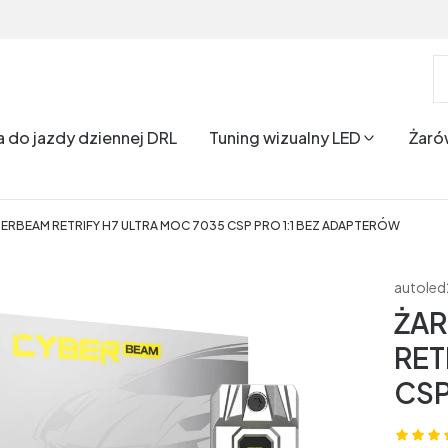
a do jazdy dziennej DRL
Tuning wizualny LED
Żaró
ERBEAM RETRIFY H7 ULTRA MOC 7035 CSP PRO 1:1 BEZ ADAPTERÓW
autole
ŻAR
RET
CSP