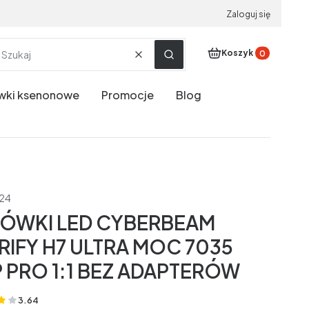
Zaloguj się
Produkty w koszyku
Koszyk
Wyczyść
Szukaj
wki ksenonowe
Promocje
Blog
d24
ÓWKI LED CYBERBEAM
RIFY H7 ULTRA MOC 7035
 PRO 1:1 BEZ ADAPTERÓW
3.64
(Oceny: 14 Recenzje: 0)