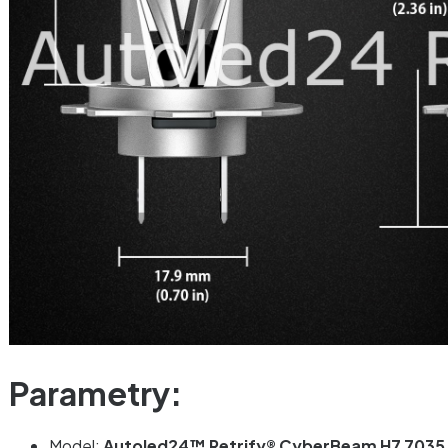
Parametry:
Model:
Autoled24™ Retrify® CyberBeam H7 7035 