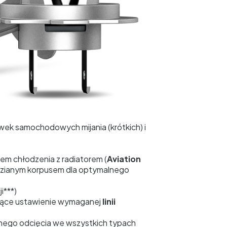
wek samochodowych mijania (krótkich) i
em chłodzenia z radiatorem (
Aviation
dzianym korpusem dla optymalnego
i***)
ające ustawienie wymaganej
linii
nego odcięcia we wszystkich typach