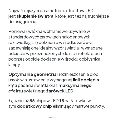
Najważniejszym parametrem retrofitów LED
jest
skupienie światła
, które jest też najtrudniejsze
do osiągnięcia.
Ponieważ włókna wolframowe używane w
standardowych żarówkach halogenowych
rozświetlają się dokładnie w środku żarówki,
zapewniają one idealny wzór światła i wymagane
odcięcie w przeznaczonych do nich reflektorach
poprzez odbicie dokładnie w środku odbłyśnika
lampy.
Optymalna geometria
i rozmieszczenie diod
umożliwia ustawienie wymaganej
linii odcięcia
i
kąta padania światła oraz
maksymalnego
efektu
świetlnego
żarówek LED
.
Łącznie aż
36
chipów LED
18
na żarówkę w
tym
dodatkowy chip
eliminujący martwe punkty.