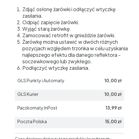
Zdjąć osłonę żarówki i odłączyć wtyczkę
zasilania.
Odpiąć zapięcie żarówki.
Wyjąć starą żarówkę.
Zamocować retrofit w gnieździe żarówki.
Żarówkę można ustawić w dwóch różnych
pozycjach względem trzonka w celu uzyskania
najlepszego efektu dla danego reflektora -
soczewkowego lub zwykłego.
Podłączyć wtyczkę zasilania.
GLS Punkty i Automaty
10,00 zł
GLS Kurier
10,00 zł
Paczkomaty InPost
13,99 zł
Poczta Polska
15,00 zł
Cena dostawy dotyczy tego produktu (w wybranym