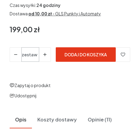
Czas wysyłki:
24 godziny
Dostawa
od 10,00 zł
- GLS Punkty i Automaty
199,00 zł
Cena
Ilość
zestaw
DODAJ DO KOSZYKA
Zapytaj o produkt
Udostępnij
Opis
Koszty dostawy
Opinie (11)