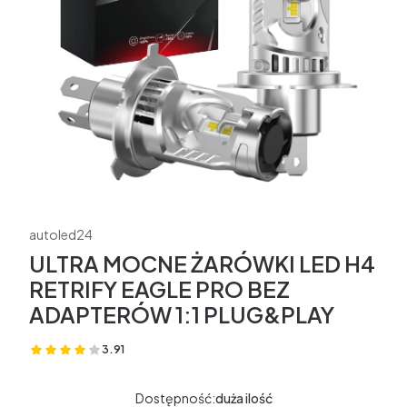
autoled24
ULTRA MOCNE ŻARÓWKI LED H4
RETRIFY EAGLE PRO BEZ
ADAPTERÓW 1:1 PLUG&PLAY
3.91
(Oceny: 11 Recenzje: 0)
Dostępność:
duża ilość