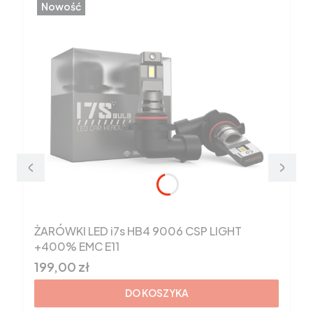
Nowość
ŻARÓWKI LED i7s HB4 9006 CSP LIGHT
+400% EMC E11
Cena brutto
199,00 zł
DO KOSZYKA