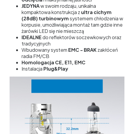
JEDYNA
w swoim rodzaju, unikalna
kompaktowa konstrukcja z
ultra cichym
(28dB) turbinowym
systemem chłodzenia w
korpusie, umożliwiająca montaż tam gdzie inne
żarówki LED się nie mieszczą
IDEALNE
do reflektorów soczewkowych oraz
tradycyjnych
Wbudowany system
EMC - BRAK
zakłóceń
radia FM/CB
Homologacja CE, E11, EMC
Instalacja
Plug&Play