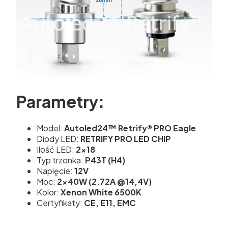
Parametry:
Model:
Autoled24™ Retrify® PRO Eagle
Diody LED:
RETRIFY PRO LED CHIP
Ilość LED:
2x18
Typ trzonka:
P43T (H4)
Napięcie:
12V
Moc:
2x40W (2.72A @14,4V)
Kolor:
Xenon White 6500K
Certyfikaty:
CE, E11, EMC