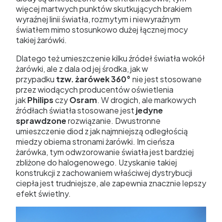
więcej martwych punktów skutkujących brakiem
wyraźnej linii światła, rozmytym i niewyraźnym
światłem mimo stosunkowo dużej łącznej mocy
takiej żarówki.
Dlatego też umieszczenie kilku źródeł światła wokół
żarówki, ale z dala od jej środka, jak w
przypadku
tzw. żarówek 360°
nie jest stosowane
przez wiodących producentów oświetlenia
jak
Philips
czy
Osram
. W drogich, ale markowych
źródłach światła stosowane jest
jedyne
sprawdzone
rozwiązanie. Dwustronne
umieszczenie diod z jak najmniejszą odległością
miedzy obiema stronami żarówki. Im cieńsza
żarówka, tym odwzorowanie światła jest bardziej
zbliżone do halogenowego. Uzyskanie takiej
konstrukcji z zachowaniem właściwej dystrybucji
ciepła jest trudniejsze, ale zapewnia znacznie lepszy
efekt świetlny.