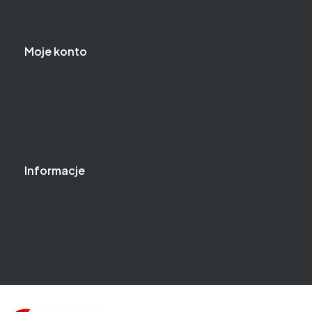
Polityka prywatności
Regulamin sklepu
Moje konto
Logowanie
Moje zamówienia
Przechowalnia
Ustawienia konta
Informacje
O nas
Kontakt
Blog