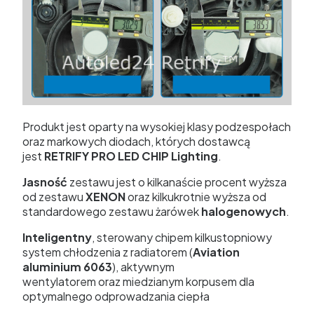
Produkt jest oparty na wysokiej klasy podzespołach
oraz markowych diodach, których dostawcą
jest
RETRIFY PRO LED CHIP Lighting
.
Jasność
zestawu jest o kilkanaście procent wyższa
od zestawu
XENON
oraz kilkukrotnie wyższa od
standardowego zestawu żarówek
halogenowych
.
Inteligentny
, sterowany chipem kilkustopniowy
system chłodzenia z radiatorem (
Aviation
aluminium 6063
), aktywnym
wentylatorem oraz miedzianym korpusem dla
optymalnego odprowadzania ciepła