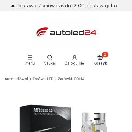
🔥 Dostawa: Zamów dziś do 12:00, dostawa jutro
Produkty w koszy
Otwórz wyszukiwarkę
Menu
Szukaj
Zaloguj się
Koszyk
End of main navigation
Autoled24.pl
Żarówki LED
Żarówki LED H4
Etykiety