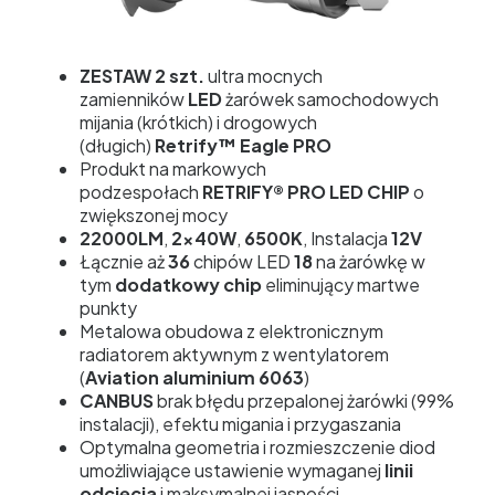
ZESTAW 2 szt.
ultra mocnych
zamienników
LED
żarówek samochodowych
mijania (krótkich) i drogowych
(długich)
Retrify™ Eagle PRO
Produkt na markowych
podzespołach
RETRIFY® PRO LED CHIP
o
zwiększonej mocy
22000LM
,
2x40W
,
6500K
, Instalacja
12V
Łącznie aż
36
chipów LED
18
na żarówkę w
tym
dodatkowy chip
eliminujący martwe
punkty
Metalowa obudowa z elektronicznym
radiatorem aktywnym z wentylatorem
(
Aviation aluminium 6063
)
CANBUS
brak błędu przepalonej żarówki (99%
instalacji), efektu migania i przygaszania
Optymalna geometria i rozmieszczenie diod
umożliwiające ustawienie wymaganej
linii
odcięcia
i maksymalnej jasności