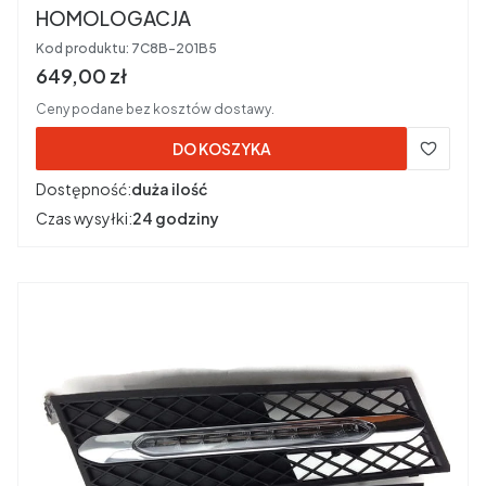
HOMOLOGACJA
Kod produktu:
7C8B-201B5
Cena brutto
649,00 zł
Ceny podane bez kosztów dostawy.
DO KOSZYKA
Dostępność:
duża ilość
Czas wysyłki:
24 godziny