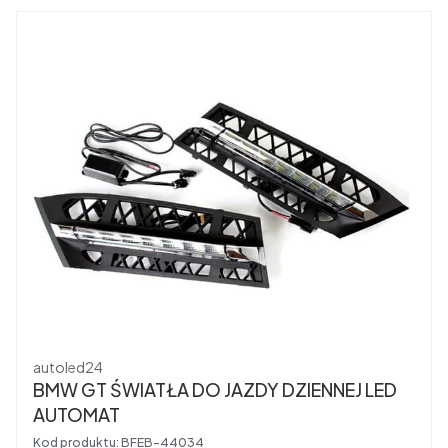
Producent
autoled24
BMW GT ŚWIATŁA DO JAZDY DZIENNEJ LED
AUTOMAT
Kod produktu:
BFEB-44034