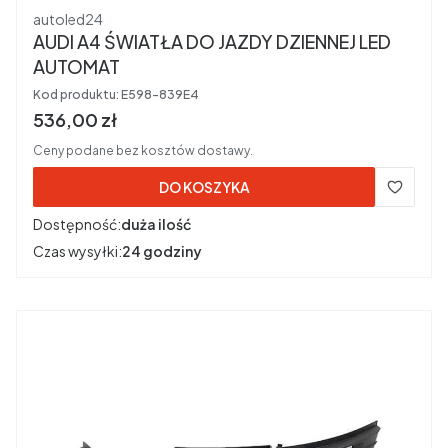
Producent
autoled24
AUDI A4 ŚWIATŁA DO JAZDY DZIENNEJ LED
AUTOMAT
Kod produktu:
E598-839E4
Cena brutto
536,00 zł
Ceny podane bez kosztów dostawy.
DO KOSZYKA
Dostępność:
duża ilość
Czas wysyłki:
24 godziny