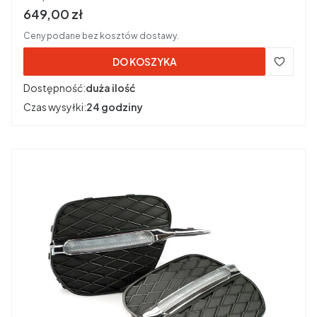
Cena brutto
649,00 zł
Ceny podane bez kosztów dostawy.
DO KOSZYKA
Dostępność:
duża ilość
Czas wysyłki:
24 godziny