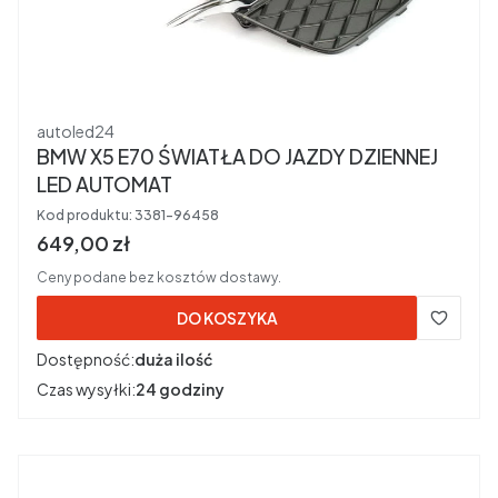
Producent
autoled24
BMW X5 E70 ŚWIATŁA DO JAZDY DZIENNEJ
LED AUTOMAT
Kod produktu:
3381-96458
Cena brutto
649,00 zł
Ceny podane bez kosztów dostawy.
DO KOSZYKA
Dostępność:
duża ilość
Czas wysyłki:
24 godziny