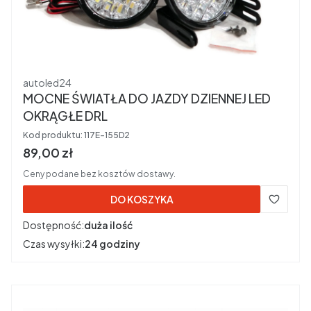
Producent
autoled24
MOCNE ŚWIATŁA DO JAZDY DZIENNEJ LED
OKRĄGŁE DRL
Kod produktu:
117E-155D2
Cena brutto
89,00 zł
Ceny podane bez kosztów dostawy.
DO KOSZYKA
Dostępność:
duża ilość
Czas wysyłki:
24 godziny