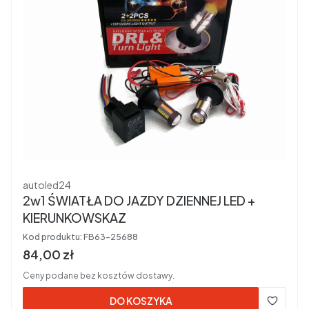
Producent
autoled24
2w1 ŚWIATŁA DO JAZDY DZIENNEJ LED +
KIERUNKOWSKAZ
Kod produktu:
FB63-25688
Cena brutto
84,00 zł
Ceny podane bez kosztów dostawy.
DO KOSZYKA