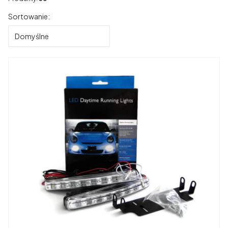
Lista produktów
Sortowanie:
Domyślne