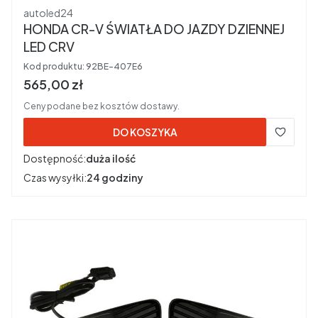
Producent
autoled24
HONDA CR-V ŚWIATŁA DO JAZDY DZIENNEJ
LED CRV
Kod produktu:
92BE-407E6
Cena brutto
565,00 zł
Ceny podane bez kosztów dostawy.
DO KOSZYKA
Dostępność:
duża ilość
Czas wysyłki:
24 godziny