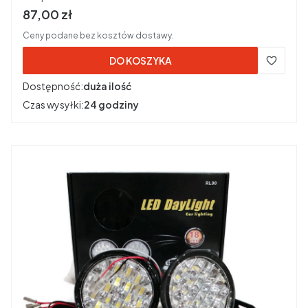
Cena brutto
87,00 zł
Ceny podane bez kosztów dostawy.
DO KOSZYKA
Dostępność:
duża ilość
Czas wysyłki:
24 godziny