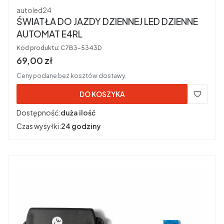
Producent
autoled24
ŚWIATŁA DO JAZDY DZIENNEJ LED DZIENNE
AUTOMAT E4RL
Kod produktu:
C7B3-5343D
Cena brutto
69,00 zł
Ceny podane bez kosztów dostawy.
DO KOSZYKA
Dostępność:
duża ilość
Czas wysyłki:
24 godziny