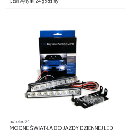
Czas wysyłki:
24 godziny
Producent
autoled24
MOCNE ŚWIATŁA DO JAZDY DZIENNEJ LED