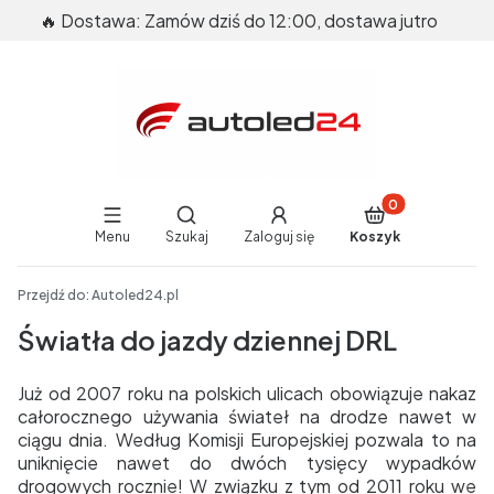
🔥 Dostawa: Zamów dziś do 12:00, dostawa jutro
Produkty w koszy
Otwórz wyszukiwarkę
Menu
Szukaj
Zaloguj się
Koszyk
End of main navigation
Przejdź do:
Autoled24.pl
Światła do jazdy dziennej DRL
Już od 2007 roku na polskich ulicach obowiązuje nakaz
całorocznego używania świateł na drodze nawet w
ciągu dnia. Według Komisji Europejskiej pozwala to na
uniknięcie nawet do dwóch tysięcy wypadków
drogowych rocznie! W związku z tym od 2011 roku we