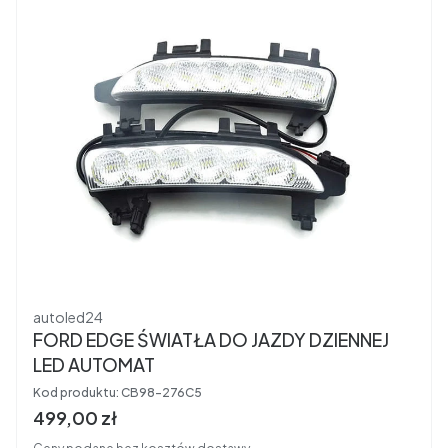
Producent
autoled24
FORD EDGE ŚWIATŁA DO JAZDY DZIENNEJ
LED AUTOMAT
Kod produktu:
CB98-276C5
Cena brutto
499,00 zł