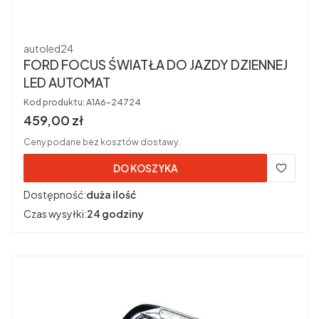
Producent
autoled24
FORD FOCUS ŚWIATŁA DO JAZDY DZIENNEJ
LED AUTOMAT
Kod produktu:
A1A6-24724
Cena brutto
459,00 zł
Ceny podane bez kosztów dostawy.
DO KOSZYKA
Dostępność:
duża ilość
Czas wysyłki:
24 godziny