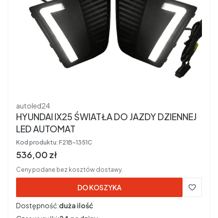
Producent
autoled24
HYUNDAI IX25 ŚWIATŁA DO JAZDY DZIENNEJ
LED AUTOMAT
Kod produktu:
F21B-1351C
Cena brutto
536,00 zł
Ceny podane bez kosztów dostawy.
DO KOSZYKA
Dostępność:
duża ilość