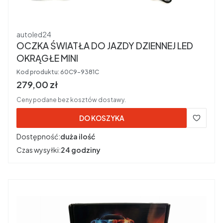
Producent
autoled24
OCZKA ŚWIATŁA DO JAZDY DZIENNEJ LED
OKRĄGŁE MINI
Kod produktu:
60C9-9381C
Cena brutto
279,00 zł
Ceny podane bez kosztów dostawy.
DO KOSZYKA
Dostępność:
duża ilość
Czas wysyłki:
24 godziny