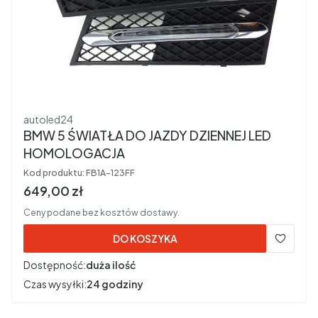
Producent
autoled24
BMW 5 ŚWIATŁA DO JAZDY DZIENNEJ LED
HOMOLOGACJA
Kod produktu:
FB1A-123FF
Cena brutto
649,00 zł
Ceny podane bez kosztów dostawy.
DO KOSZYKA
Dostępność:
duża ilość
Czas wysyłki:
24 godziny