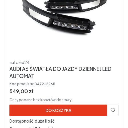
Producent
autoled24
AUDI A6 ŚWIATŁA DO JAZDY DZIENNEJ LED
AUTOMAT
Kod produktu:
D472-22611
Cena brutto
549,00 zł
Ceny podane bez kosztów dostawy.
DO KOSZYKA
Dostępność:
duża ilość