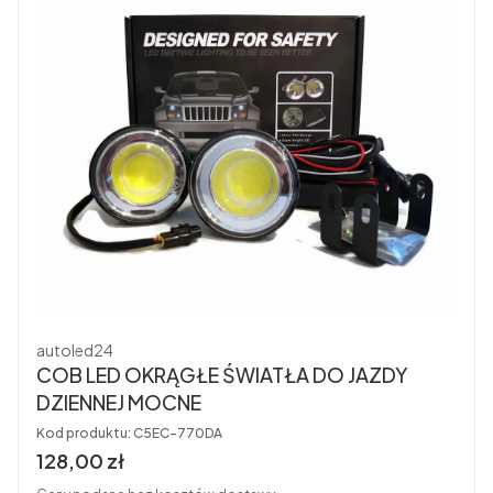
Producent
autoled24
COB LED OKRĄGŁE ŚWIATŁA DO JAZDY
DZIENNEJ MOCNE
Kod produktu:
C5EC-770DA
Cena brutto
128,00 zł