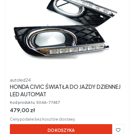
Producent
autoled24
HONDA CIVIC ŚWIATŁA DO JAZDY DZIENNEJ
LED AUTOMAT
Kod produktu:
504A-774E7
Cena brutto
479,00 zł
Ceny podane bez kosztów dostawy.
DO KOSZYKA