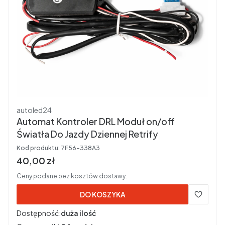
Producent
autoled24
Automat Kontroler DRL Moduł on/off
Światła Do Jazdy Dziennej Retrify
Kod produktu:
7F56-338A3
Cena brutto
40,00 zł
Ceny podane bez kosztów dostawy.
DO KOSZYKA
Dostępność:
duża ilość