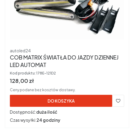
Producent
autoled24
COB MATRIX ŚWIATŁA DO JAZDY DZIENNEJ
LED AUTOMAT
Kod produktu:
178E-121D2
Cena brutto
128,00 zł
Ceny podane bez kosztów dostawy.
DO KOSZYKA
Dostępność:
duża ilość
Czas wysyłki:
24 godziny