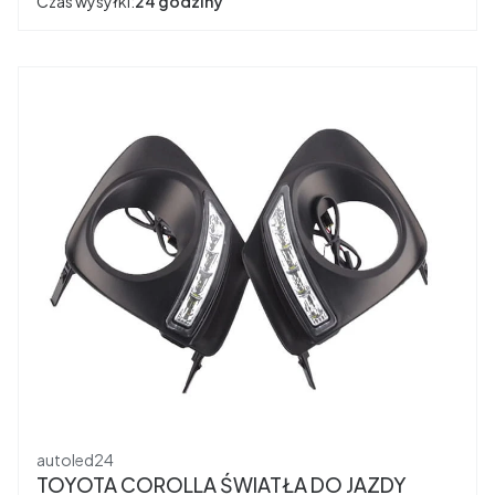
Czas wysyłki:
24 godziny
Producent
autoled24
TOYOTA COROLLA ŚWIATŁA DO JAZDY