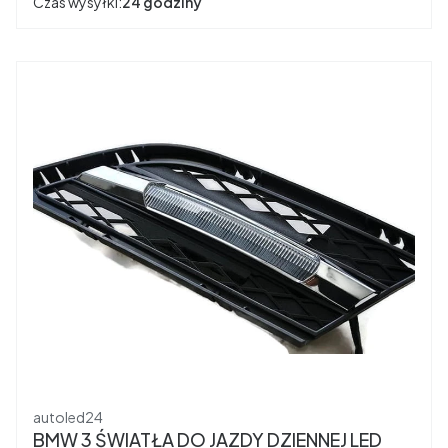
Czas wysyłki:
24 godziny
Producent
autoled24
BMW 3 ŚWIATŁA DO JAZDY DZIENNEJ LED