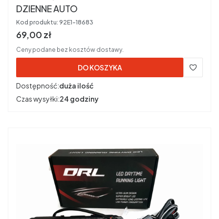
DZIENNE AUTO
Kod produktu:
92E1-18683
Cena brutto
69,00 zł
Ceny podane bez kosztów dostawy.
DO KOSZYKA
Dostępność:
duża ilość
Czas wysyłki:
24 godziny