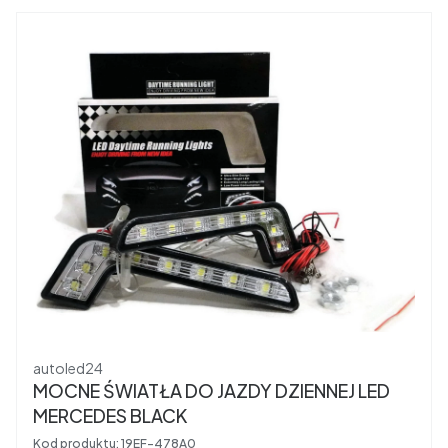
Producent
autoled24
MOCNE ŚWIATŁA DO JAZDY DZIENNEJ LED
MERCEDES BLACK
Kod produktu:
19EF-478A0